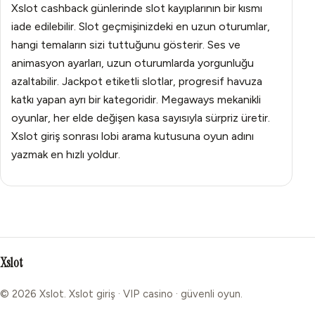
Xslot cashback günlerinde slot kayıplarının bir kısmı
iade edilebilir. Slot geçmişinizdeki en uzun oturumlar,
hangi temaların sizi tuttuğunu gösterir. Ses ve
animasyon ayarları, uzun oturumlarda yorgunluğu
azaltabilir. Jackpot etiketli slotlar, progresif havuza
katkı yapan ayrı bir kategoridir. Megaways mekanikli
oyunlar, her elde değişen kasa sayısıyla sürpriz üretir.
Xslot giriş sonrası lobi arama kutusuna oyun adını
yazmak en hızlı yoldur.
Xslot
© 2026 Xslot. Xslot giriş · VIP casino · güvenli oyun.