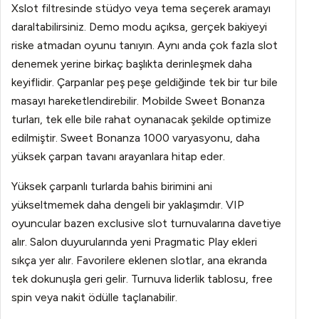
Xslot filtresinde stüdyo veya tema seçerek aramayı
daraltabilirsiniz. Demo modu açıksa, gerçek bakiyeyi
riske atmadan oyunu tanıyın. Aynı anda çok fazla slot
denemek yerine birkaç başlıkta derinleşmek daha
keyiflidir. Çarpanlar peş peşe geldiğinde tek bir tur bile
masayı hareketlendirebilir. Mobilde Sweet Bonanza
turları, tek elle bile rahat oynanacak şekilde optimize
edilmiştir. Sweet Bonanza 1000 varyasyonu, daha
yüksek çarpan tavanı arayanlara hitap eder.
Yüksek çarpanlı turlarda bahis birimini ani
yükseltmemek daha dengeli bir yaklaşımdır. VIP
oyuncular bazen exclusive slot turnuvalarına davetiye
alır. Salon duyurularında yeni Pragmatic Play ekleri
sıkça yer alır. Favorilere eklenen slotlar, ana ekranda
tek dokunuşla geri gelir. Turnuva liderlik tablosu, free
spin veya nakit ödülle taçlanabilir.