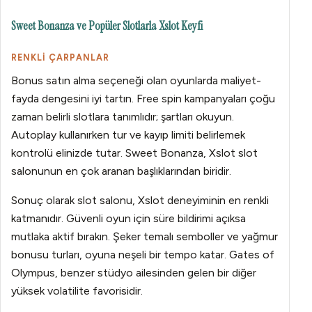
Sweet Bonanza ve Popüler Slotlarla Xslot Keyfi
RENKLI ÇARPANLAR
Bonus satın alma seçeneği olan oyunlarda maliyet-
fayda dengesini iyi tartın. Free spin kampanyaları çoğu
zaman belirli slotlara tanımlıdır; şartları okuyun.
Autoplay kullanırken tur ve kayıp limiti belirlemek
kontrolü elinizde tutar. Sweet Bonanza, Xslot slot
salonunun en çok aranan başlıklarından biridir.
Sonuç olarak slot salonu, Xslot deneyiminin en renkli
katmanıdır. Güvenli oyun için süre bildirimi açıksa
mutlaka aktif bırakın. Şeker temalı semboller ve yağmur
bonusu turları, oyuna neşeli bir tempo katar. Gates of
Olympus, benzer stüdyo ailesinden gelen bir diğer
yüksek volatilite favorisidir.