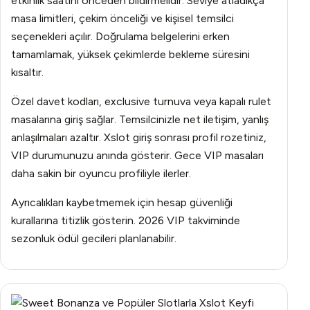
etkinlik saatini önceden bildirmelidir. Seviye atladıkça
masa limitleri, çekim önceliği ve kişisel temsilci
seçenekleri açılır. Doğrulama belgelerini erken
tamamlamak, yüksek çekimlerde bekleme süresini
kısaltır.
Özel davet kodları, exclusive turnuva veya kapalı rulet
masalarına giriş sağlar. Temsilcinizle net iletişim, yanlış
anlaşılmaları azaltır. Xslot giriş sonrası profil rozetiniz,
VIP durumunuzu anında gösterir. Gece VIP masaları
daha sakin bir oyuncu profiliyle ilerler.
Ayrıcalıkları kaybetmemek için hesap güvenliği
kurallarına titizlik gösterin. 2026 VIP takviminde
sezonluk ödül gecileri planlanabilir.