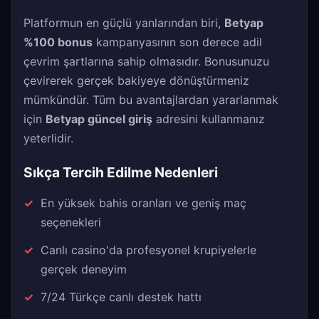
Platformun en güçlü yanlarından biri,
Betyap
%100 bonus
kampanyasının son derece adil
çevrim şartlarına sahip olmasıdır. Bonusunuzu
çevirerek gerçek bakiyeye dönüştürmeniz
mümkündür. Tüm bu avantajlardan yararlanmak
için
Betyap güncel giriş
adresini kullanmanız
yeterlidir.
Sıkça Tercih Edilme Nedenleri
En yüksek bahis oranları ve geniş maç
seçenekleri
Canlı casino'da profesyonel krupiyelerle
gerçek deneyim
7/24 Türkçe canlı destek hattı