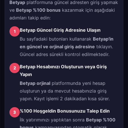
Betyap
platformuna güncel adresten giriş yapmak
ve
Betyap %100 bonus
kazanmak için aşağıdaki
adımları takip edin:
Betyap Güncel Giriş Adresine Ulaşın
1
Bu sayfadaki butonları kullanarak
Betyap'in
en güncel ve orjinal giriş adresine
tıklayın.
Güncel adres sürekli kontrol edilmektedir.
Betyap Hesabınızı Oluşturun veya Giriş
2
Yapın
Betyap orjinal
platformunda yeni hesap
oluşturun ya da mevcut hesabınızla giriş
yapın. Kayıt işlemi 2 dakikadan kısa sürer.
%100 Hoşgeldin Bonusunuzu Talep Edin
3
İlk yatırımınızı yaptıktan sonra
Betyap %100
bonus
kampanyasından otomatik olarak