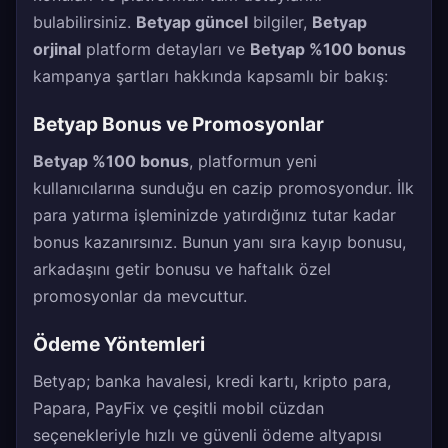
bulabilirsiniz.
Betyap güncel
bilgiler,
Betyap
orjinal
platform detayları ve
Betyap %100 bonus
kampanya şartları hakkında kapsamlı bir bakış:
Betyap Bonus ve Promosyonlar
Betyap %100 bonus
, platformun yeni
kullanıcılarına sunduğu en cazip promosyondur. İlk
para yatırma işleminizde yatırdığınız tutar kadar
bonus kazanırsınız. Bunun yanı sıra kayıp bonusu,
arkadaşını getir bonusu ve haftalık özel
promosyonlar da mevcuttur.
Ödeme Yöntemleri
Betyap; banka havalesi, kredi kartı, kripto para,
Papara, PayFix ve çeşitli mobil cüzdan
seçenekleriyle hızlı ve güvenli ödeme altyapısı