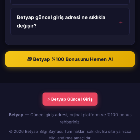
Betyap güncel giriş adresi ne sıklıkla
değişir?
🎁 Betyap %100 Bonusunu Hemen Al
⚡ Betyap Güncel Giriş
Betyap
— Güncel giriş adresi, orjinal platform ve %100 bonus
rehberiniz.
© 2026 Betyap Bilgi Sayfası. Tüm hakları saklıdır. Bu site yalnızca
bilgilendirme amaçlıdır.