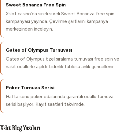
Sweet Bonanza Free Spin
Xslot casino’da sınırlı süreli Sweet Bonanza free spin
kampanyası yayında. Çevirme şartlarını kampanya
merkezinden inceleyin.
Gates of Olympus Turnuvası
Gates of Olympus özel sıralama turnuvası free spin ve
nakit ödüllerle açıldı. Liderlik tablosu anlık güncellenir.
Poker Turnuva Serisi
Hafta sonu poker odalarında garantili ödüllü turnuva
serisi başlıyor. Kayıt saatleri takvimde.
Xslot Blog Yazıları