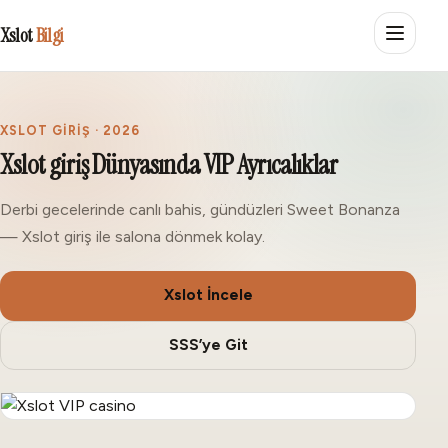
Xslot
Bilgi
Keşfet
XSLOT GIRIŞ · 2026
Xslot giriş Dünyasında VIP Ayrıcalıklar
İnceleme
Derbi gecelerinde canlı bahis, gündüzleri Sweet Bonanza
Rehberler
— Xslot giriş ile salona dönmek kolay.
Gündem
Xslot İncele
Yardım
SSS’ye Git
Bize Ulaşın