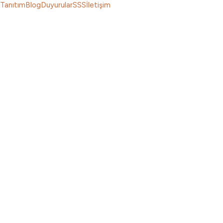
Tanıtım
Blog
Duyurular
SSS
İletişim