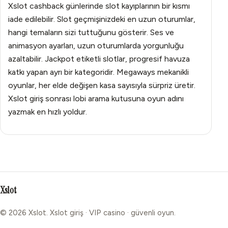
Xslot cashback günlerinde slot kayıplarının bir kısmı
iade edilebilir. Slot geçmişinizdeki en uzun oturumlar,
hangi temaların sizi tuttuğunu gösterir. Ses ve
animasyon ayarları, uzun oturumlarda yorgunluğu
azaltabilir. Jackpot etiketli slotlar, progresif havuza
katkı yapan ayrı bir kategoridir. Megaways mekanikli
oyunlar, her elde değişen kasa sayısıyla sürpriz üretir.
Xslot giriş sonrası lobi arama kutusuna oyun adını
yazmak en hızlı yoldur.
Xslot
© 2026 Xslot. Xslot giriş · VIP casino · güvenli oyun.