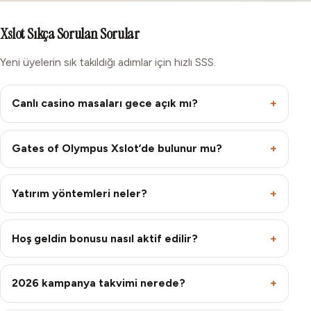
Xslot Sıkça Sorulan Sorular
Yeni üyelerin sık takıldığı adımlar için hızlı SSS.
Canlı casino masaları gece açık mı?
Gates of Olympus Xslot’de bulunur mu?
Yatırım yöntemleri neler?
Hoş geldin bonusu nasıl aktif edilir?
2026 kampanya takvimi nerede?