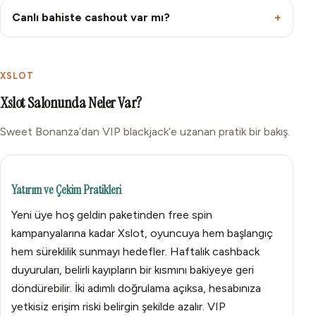
Canlı bahiste cashout var mı?
XSLOT
Xslot Salonunda Neler Var?
Sweet Bonanza’dan VIP blackjack’e uzanan pratik bir bakış.
Yatırım ve Çekim Pratikleri
Yeni üye hoş geldin paketinden free spin
kampanyalarına kadar Xslot, oyuncuya hem başlangıç
hem süreklilik sunmayı hedefler. Haftalık cashback
duyuruları, belirli kayıpların bir kısmını bakiyeye geri
döndürebilir. İki adımlı doğrulama açıksa, hesabınıza
yetkisiz erişim riski belirgin şekilde azalır. VIP