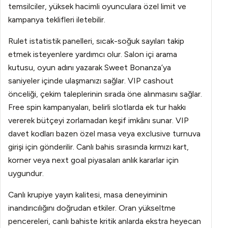
temsilciler, yüksek hacimli oyunculara özel limit ve
kampanya teklifleri iletebilir.
Rulet istatistik panelleri, sıcak-soğuk sayıları takip
etmek isteyenlere yardımcı olur. Salon içi arama
kutusu, oyun adını yazarak Sweet Bonanza’ya
saniyeler içinde ulaşmanızı sağlar. VIP cashout
önceliği, çekim taleplerinin sırada öne alınmasını sağlar.
Free spin kampanyaları, belirli slotlarda ek tur hakkı
vererek bütçeyi zorlamadan keşif imkânı sunar. VIP
davet kodları bazen özel masa veya exclusive turnuva
girişi için gönderilir. Canlı bahis sırasında kırmızı kart,
korner veya next goal piyasaları anlık kararlar için
uygundur.
Canlı krupiye yayın kalitesi, masa deneyiminin
inandırıcılığını doğrudan etkiler. Oran yükseltme
pencereleri, canlı bahiste kritik anlarda ekstra heyecan