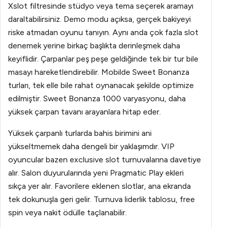
Xslot filtresinde stüdyo veya tema seçerek aramayı
daraltabilirsiniz. Demo modu açıksa, gerçek bakiyeyi
riske atmadan oyunu tanıyın. Aynı anda çok fazla slot
denemek yerine birkaç başlıkta derinleşmek daha
keyiflidir. Çarpanlar peş peşe geldiğinde tek bir tur bile
masayı hareketlendirebilir. Mobilde Sweet Bonanza
turları, tek elle bile rahat oynanacak şekilde optimize
edilmiştir. Sweet Bonanza 1000 varyasyonu, daha
yüksek çarpan tavanı arayanlara hitap eder.
Yüksek çarpanlı turlarda bahis birimini ani
yükseltmemek daha dengeli bir yaklaşımdır. VIP
oyuncular bazen exclusive slot turnuvalarına davetiye
alır. Salon duyurularında yeni Pragmatic Play ekleri
sıkça yer alır. Favorilere eklenen slotlar, ana ekranda
tek dokunuşla geri gelir. Turnuva liderlik tablosu, free
spin veya nakit ödülle taçlanabilir.