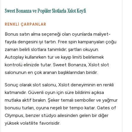
Sweet Bonanza ve Popüler Slotlarla Xslot Keyfi
RENKLI ÇARPANLAR
Bonus satın alma seçeneği olan oyunlarda maliyet-
fayda dengesini iyi tartın. Free spin kampanyaları çoğu
zaman belirli slotlara tanımlıdır; şartları okuyun.
Autoplay kullanırken tur ve kayıp limiti belirlemek
kontrolü elinizde tutar. Sweet Bonanza, Xslot slot
salonunun en çok aranan başlıklarından biridir.
Sonuç olarak slot salonu, Xslot deneyiminin en renkli
katmanıdır. Güvenli oyun için süre bildirimi açıksa
mutlaka aktif bırakın. Şeker temalı semboller ve yağmur
bonusu turları, oyuna neşeli bir tempo katar. Gates of
Olympus, benzer stüdyo ailesinden gelen bir diğer
yüksek volatilite favorisidir.