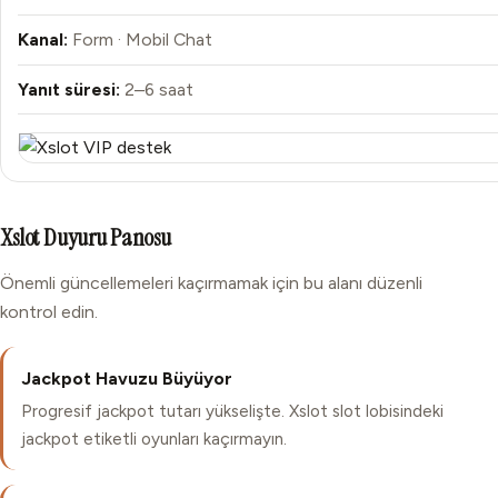
Kanal:
Form · Mobil Chat
Yanıt süresi:
2–6 saat
Xslot Duyuru Panosu
Önemli güncellemeleri kaçırmamak için bu alanı düzenli
kontrol edin.
Jackpot Havuzu Büyüyor
Progresif jackpot tutarı yükselişte. Xslot slot lobisindeki
jackpot etiketli oyunları kaçırmayın.