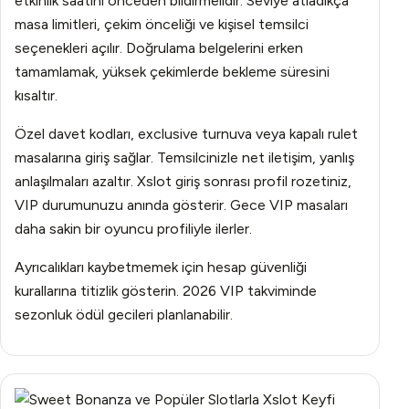
etkinlik saatini önceden bildirmelidir. Seviye atladıkça
masa limitleri, çekim önceliği ve kişisel temsilci
seçenekleri açılır. Doğrulama belgelerini erken
tamamlamak, yüksek çekimlerde bekleme süresini
kısaltır.
Özel davet kodları, exclusive turnuva veya kapalı rulet
masalarına giriş sağlar. Temsilcinizle net iletişim, yanlış
anlaşılmaları azaltır. Xslot giriş sonrası profil rozetiniz,
VIP durumunuzu anında gösterir. Gece VIP masaları
daha sakin bir oyuncu profiliyle ilerler.
Ayrıcalıkları kaybetmemek için hesap güvenliği
kurallarına titizlik gösterin. 2026 VIP takviminde
sezonluk ödül gecileri planlanabilir.