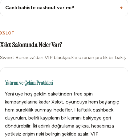
Canlı bahiste cashout var mı?
XSLOT
Xslot Salonunda Neler Var?
Sweet Bonanza’dan VIP blackjack’e uzanan pratik bir bakış.
Yatırım ve Çekim Pratikleri
Yeni üye hoş geldin paketinden free spin
kampanyalarına kadar Xslot, oyuncuya hem başlangıç
hem süreklilik sunmayı hedefler. Haftalık cashback
duyuruları, belirli kayıpların bir kısmını bakiyeye geri
döndürebilir. İki adımlı doğrulama açıksa, hesabınıza
yetkisiz erişim riski belirgin şekilde azalır. VIP