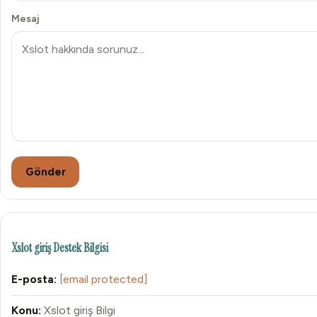
Mesaj
Gönder
Xslot giriş Destek Bilgisi
E-posta:
[email protected]
Konu:
Xslot giriş Bilgi