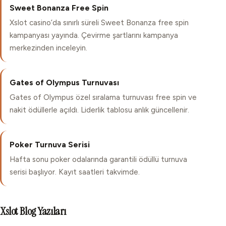
Sweet Bonanza Free Spin
Xslot casino’da sınırlı süreli Sweet Bonanza free spin
kampanyası yayında. Çevirme şartlarını kampanya
merkezinden inceleyin.
Gates of Olympus Turnuvası
Gates of Olympus özel sıralama turnuvası free spin ve
nakit ödüllerle açıldı. Liderlik tablosu anlık güncellenir.
Poker Turnuva Serisi
Hafta sonu poker odalarında garantili ödüllü turnuva
serisi başlıyor. Kayıt saatleri takvimde.
Xslot Blog Yazıları