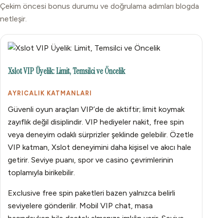
Çekim öncesi bonus durumu ve doğrulama adımları blogda
netleşir.
Xslot VIP Üyelik: Limit, Temsilci ve Öncelik
AYRICALIK KATMANLARI
Güvenli oyun araçları VIP’de de aktiftir; limit koymak
zayıflık değil disiplindir. VIP hediyeler nakit, free spin
veya deneyim odaklı sürprizler şeklinde gelebilir. Özetle
VIP katman, Xslot deneyimini daha kişisel ve akıcı hale
getirir. Seviye puanı, spor ve casino çevrimlerinin
toplamıyla birikebilir.
Exclusive free spin paketleri bazen yalnızca belirli
seviyelere gönderilir. Mobil VIP chat, masa