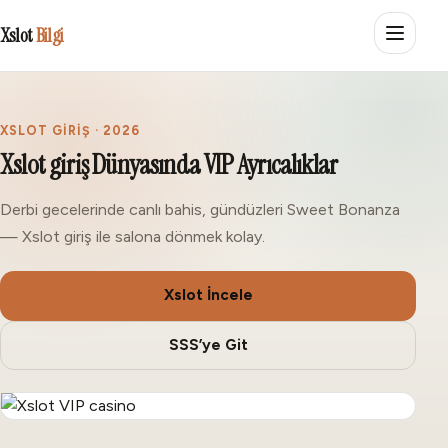
Xslot
Bilgi
Keşfet
XSLOT GIRIŞ · 2026
Xslot giriş Dünyasında VIP Ayrıcalıklar
İnceleme
Derbi gecelerinde canlı bahis, gündüzleri Sweet Bonanza
Rehberler
— Xslot giriş ile salona dönmek kolay.
Gündem
Xslot İncele
Yardım
SSS’ye Git
Bize Ulaşın