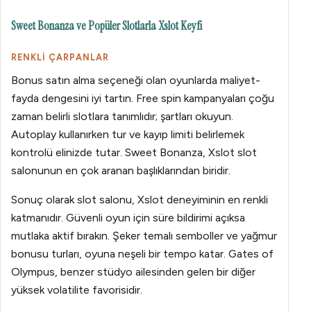
Sweet Bonanza ve Popüler Slotlarla Xslot Keyfi
RENKLI ÇARPANLAR
Bonus satın alma seçeneği olan oyunlarda maliyet-
fayda dengesini iyi tartın. Free spin kampanyaları çoğu
zaman belirli slotlara tanımlıdır; şartları okuyun.
Autoplay kullanırken tur ve kayıp limiti belirlemek
kontrolü elinizde tutar. Sweet Bonanza, Xslot slot
salonunun en çok aranan başlıklarından biridir.
Sonuç olarak slot salonu, Xslot deneyiminin en renkli
katmanıdır. Güvenli oyun için süre bildirimi açıksa
mutlaka aktif bırakın. Şeker temalı semboller ve yağmur
bonusu turları, oyuna neşeli bir tempo katar. Gates of
Olympus, benzer stüdyo ailesinden gelen bir diğer
yüksek volatilite favorisidir.