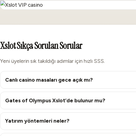
Xslot Sıkça Sorulan Sorular
Yeni üyelerin sık takıldığı adımlar için hızlı SSS.
Canlı casino masaları gece açık mı?
Gates of Olympus Xslot’de bulunur mu?
Yatırım yöntemleri neler?