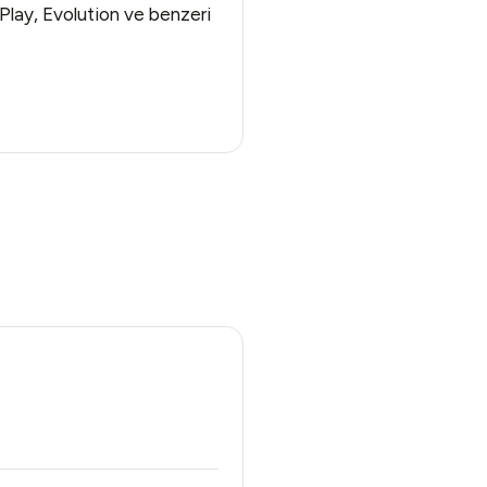
lay, Evolution ve benzeri