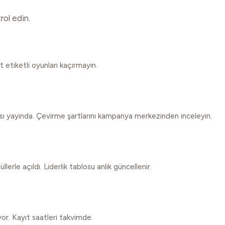
rol edin.
t etiketli oyunları kaçırmayın.
sı yayında. Çevirme şartlarını kampanya merkezinden inceleyin.
rle açıldı. Liderlik tablosu anlık güncellenir.
yor. Kayıt saatleri takvimde.