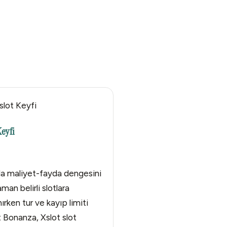
eyfi
da maliyet-fayda dengesini
man belirli slotlara
nırken tur ve kayıp limiti
t Bonanza, Xslot slot