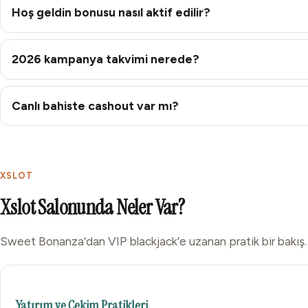
Hoş geldin bonusu nasıl aktif edilir?
2026 kampanya takvimi nerede?
Canlı bahiste cashout var mı?
XSLOT
Xslot Salonunda Neler Var?
Sweet Bonanza’dan VIP blackjack’e uzanan pratik bir bakış.
Yatırım ve Çekim Pratikleri