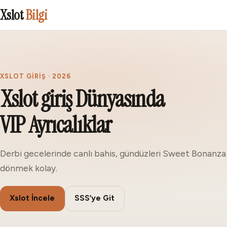
Xslot
Bilgi
XSLOT GIRIŞ · 2026
Xslot giriş Dünyasında
VIP Ayrıcalıklar
Derbi gecelerinde canlı bahis, gündüzleri Sweet Bonanza —
dönmek kolay.
Xslot İncele
SSS’ye Git