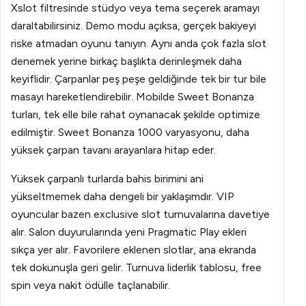
Xslot filtresinde stüdyo veya tema seçerek aramayı
daraltabilirsiniz. Demo modu açıksa, gerçek bakiyeyi
riske atmadan oyunu tanıyın. Aynı anda çok fazla slot
denemek yerine birkaç başlıkta derinleşmek daha
keyiflidir. Çarpanlar peş peşe geldiğinde tek bir tur bile
masayı hareketlendirebilir. Mobilde Sweet Bonanza
turları, tek elle bile rahat oynanacak şekilde optimize
edilmiştir. Sweet Bonanza 1000 varyasyonu, daha
yüksek çarpan tavanı arayanlara hitap eder.
Yüksek çarpanlı turlarda bahis birimini ani
yükseltmemek daha dengeli bir yaklaşımdır. VIP
oyuncular bazen exclusive slot turnuvalarına davetiye
alır. Salon duyurularında yeni Pragmatic Play ekleri
sıkça yer alır. Favorilere eklenen slotlar, ana ekranda
tek dokunuşla geri gelir. Turnuva liderlik tablosu, free
spin veya nakit ödülle taçlanabilir.