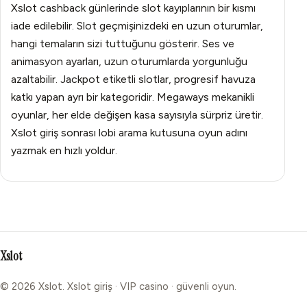
Xslot cashback günlerinde slot kayıplarının bir kısmı
iade edilebilir. Slot geçmişinizdeki en uzun oturumlar,
hangi temaların sizi tuttuğunu gösterir. Ses ve
animasyon ayarları, uzun oturumlarda yorgunluğu
azaltabilir. Jackpot etiketli slotlar, progresif havuza
katkı yapan ayrı bir kategoridir. Megaways mekanikli
oyunlar, her elde değişen kasa sayısıyla sürpriz üretir.
Xslot giriş sonrası lobi arama kutusuna oyun adını
yazmak en hızlı yoldur.
Xslot
© 2026 Xslot. Xslot giriş · VIP casino · güvenli oyun.