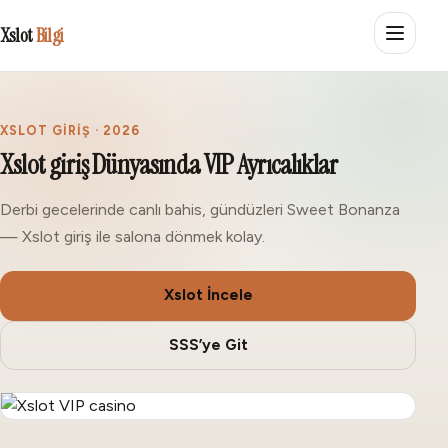
Xslot
Bilgi
Keşfet
XSLOT GIRIŞ · 2026
Xslot giriş Dünyasında VIP Ayrıcalıklar
İnceleme
Derbi gecelerinde canlı bahis, gündüzleri Sweet Bonanza
Rehberler
— Xslot giriş ile salona dönmek kolay.
Gündem
Xslot İncele
Yardım
SSS’ye Git
Bize Ulaşın