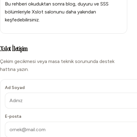
Bu rehberi okuduktan sonra blog, duyuru ve SSS
bölümleriyle Xslot salonunu daha yakından
keşfedebilirsiniz.
Xslot İletişim
Çekim gecikmesi veya masa teknik sorununda destek
hattına yazın.
Ad Soyad
E-posta