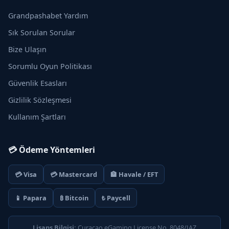
Grandpashabet Yardım
Sık Sorulan Sorular
Bize Ulaşın
Sorumlu Oyun Politikası
Güvenlik Esasları
Gizlilik Sözleşmesi
Kullanım Şartları
💳 Ödeme Yöntemleri
💳 Visa
💳 Mastercard
🏦 Havale / EFT
📱 Papara
₿ Bitcoin
₺ Paycell
Lisans Bilgisi:
Curaçao eGaming License No. 8048/JAZ