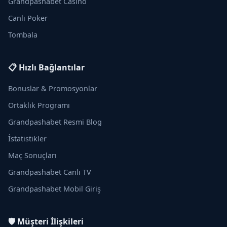
Grandpashabet Casino
Canlı Poker
Tombala
📋 Hızlı Bağlantılar
Bonuslar & Promosyonlar
Ortaklık Programı
Grandpashabet Resmi Blog
İstatistikler
Maç Sonuçları
Grandpashabet Canlı TV
Grandpashabet Mobil Giriş
🛡️ Müşteri İlişkileri