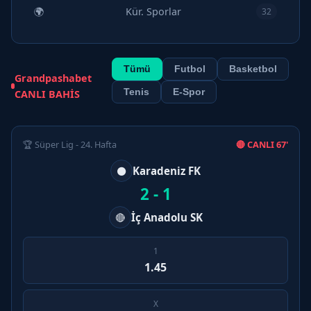
🌍
Kür. Sporlar
32
Tümü
Futbol
Basketbol
Grandpashabet
Tenis
E-Spor
CANLI BAHİS
🏆 Süper Lig - 24. Hafta
🔴 CANLI 67'
Karadeniz FK
⚫
2 - 1
İç Anadolu SK
🔴
1
1.45
X