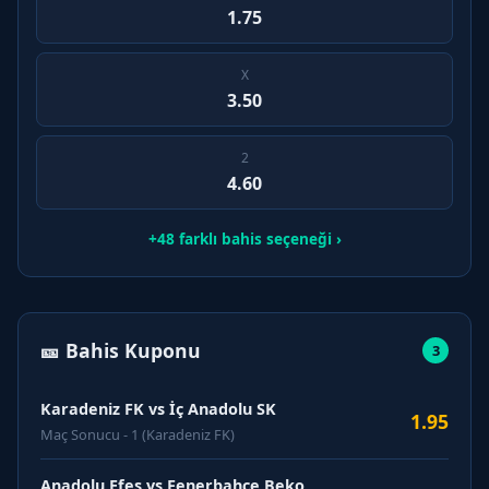
1.75
X
3.50
2
4.60
+48 farklı bahis seçeneği ›
🎫 Bahis Kuponu
3
Karadeniz FK vs İç Anadolu SK
1.95
Maç Sonucu - 1 (Karadeniz FK)
Anadolu Efes vs Fenerbahçe Beko