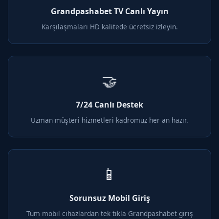
Grandpashabet TV Canlı Yayın
Karşılaşmaları HD kalitede ücretsiz izleyin.
🤝
7/24 Canlı Destek
Uzman müşteri hizmetleri kadromuz her an hazır.
📱
Sorunsuz Mobil Giriş
Tüm mobil cihazlardan tek tıkla Grandpashabet giriş