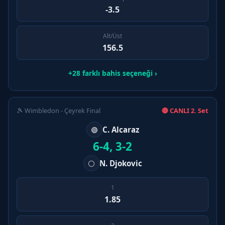
-3.5
Alt/Üst
156.5
+28 farklı bahis seçeneği ›
🎾 Wimbledon - Çeyrek Final
🔴 CANLI 2. Set
C. Alcaraz
🟢
6-4, 3-2
N. Djokovic
⚪
1
1.85