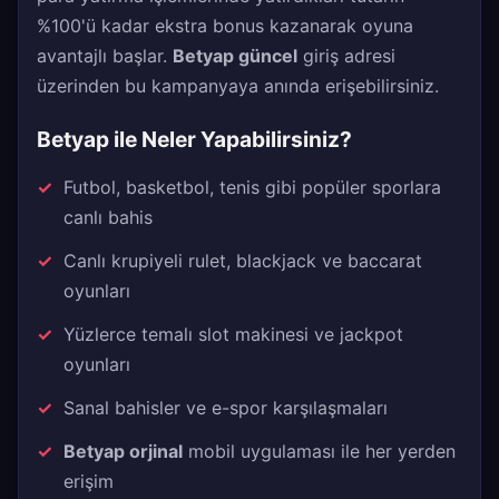
%100'ü kadar ekstra bonus kazanarak oyuna
avantajlı başlar.
Betyap güncel
giriş adresi
üzerinden bu kampanyaya anında erişebilirsiniz.
Betyap ile Neler Yapabilirsiniz?
Futbol, basketbol, tenis gibi popüler sporlara
canlı bahis
Canlı krupiyeli rulet, blackjack ve baccarat
oyunları
Yüzlerce temalı slot makinesi ve jackpot
oyunları
Sanal bahisler ve e-spor karşılaşmaları
Betyap orjinal
mobil uygulaması ile her yerden
erişim