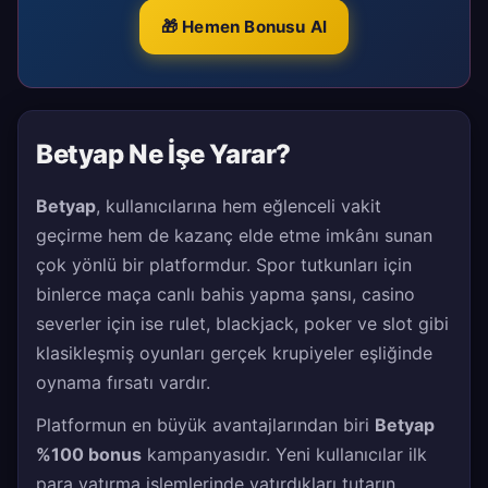
🎁 Hemen Bonusu Al
Betyap Ne İşe Yarar?
Betyap
, kullanıcılarına hem eğlenceli vakit
geçirme hem de kazanç elde etme imkânı sunan
çok yönlü bir platformdur. Spor tutkunları için
binlerce maça canlı bahis yapma şansı, casino
severler için ise rulet, blackjack, poker ve slot gibi
klasikleşmiş oyunları gerçek krupiyeler eşliğinde
oynama fırsatı vardır.
Platformun en büyük avantajlarından biri
Betyap
%100 bonus
kampanyasıdır. Yeni kullanıcılar ilk
para yatırma işlemlerinde yatırdıkları tutarın