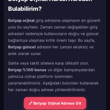
Bulabilirim?
Betyap orjinal
giriş adresine ulaşmanın en güvenli
yolu bu sayfadır. Zaman zaman değişebilen giriş
adresleri nedeniyle kullanıcıların doğru ve güncel
bağlantıya ulaşması kritik önem taşır. Bu sayfa,
Betyap güncel
adresini her zaman eksiksiz ve
anlık olarak sunar.
Sahte veya taklit sitelere karşı dikkatli olun.
Betyap %100 bonus
ve diğer kampanyalardan
yalnızca orjinal platform üzerinden
yararlanabilirsiniz. Aşağıdaki butonları kullanarak
her zaman doğru adrese yönlendirilirsiniz:
🔗 Betyap Orjinal Adrese Git