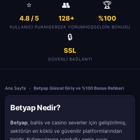
⭐
👥
🏆
4.8 / 5
128+
%100
KULLANICI PUANI
GERÇEK YORUM
HOŞGELDIN BONUSU
🔒
SSL
GÜVENLI BAĞLANTI
Ana Sayfa
›
Betyap Güncel Giriş ve %100 Bonus Rehberi
Betyap Nedir?
Betyap
, bahis ve casino severler için geliştirilmiş,
sektörün en köklü ve güvenilir platformlarından
biridir. Kullanıcılarına sunduğu geniş oyun