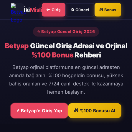
İki
Misli
🔑 Giriş
🔄 Güncel
🎁 Bonus
⭐ Betyap Güncel Giriş 2026
Betyap
Güncel Giriş Adresi ve Orjinal
%100 Bonus
Rehberi
Betyap orjinal platformuna en güncel adresten
anında bağlanın. %100 hoşgeldin bonusu, yüksek
bahis oranları ve 7/24 canlı destek ile kazanmaya
hemen başlayın.
⚡ Betyap'e Giriş Yap
🎁 %100 Bonusu Al