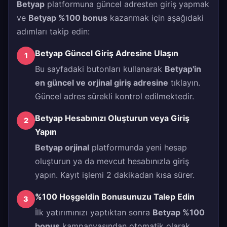
Betyap
platformuna güncel adresten giriş yapmak
ve
Betyap %100 bonus
kazanmak için aşağıdaki
adımları takip edin:
Betyap Güncel Giriş Adresine Ulaşın
1
Bu sayfadaki butonları kullanarak
Betyap'in
en güncel ve orjinal giriş adresine
tıklayın.
Güncel adres sürekli kontrol edilmektedir.
Betyap Hesabınızı Oluşturun veya Giriş
2
Yapın
Betyap orjinal
platformunda yeni hesap
oluşturun ya da mevcut hesabınızla giriş
yapın. Kayıt işlemi 2 dakikadan kısa sürer.
%100 Hoşgeldin Bonusunuzu Talep Edin
3
İlk yatırımınızı yaptıktan sonra
Betyap %100
bonus
kampanyasından otomatik olarak