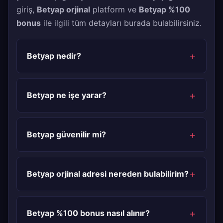
giriş,
Betyap orjinal
platform ve
Betyap %100
bonus
ile ilgili tüm detayları burada bulabilirsiniz.
Betyap nedir?
Betyap ne işe yarar?
Betyap güvenilir mi?
Betyap orjinal adresi nereden bulabilirim?
Betyap %100 bonus nasıl alınır?