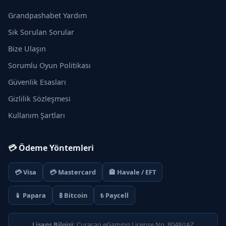
Grandpashabet Yardım
Sık Sorulan Sorular
Bize Ulaşın
Sorumlu Oyun Politikası
Güvenlik Esasları
Gizlilik Sözleşmesi
Kullanım Şartları
💳 Ödeme Yöntemleri
💳 Visa
💳 Mastercard
🏦 Havale / EFT
📱 Papara
₿ Bitcoin
₺ Paycell
Lisans Bilgisi:
Curaçao eGaming License No. 8048/JAZ