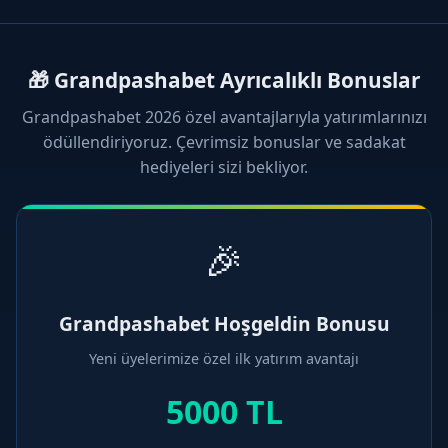
🎁 Grandpashabet Ayrıcalıklı Bonuslar
Grandpashabet 2026 özel avantajlarıyla yatırımlarınızı
ödüllendiriyoruz. Çevrimsiz bonuslar ve sadakat
hediyeleri sizi bekliyor.
🎉
Grandpashabet Hoşgeldin Bonusu
Yeni üyelerimize özel ilk yatırım avantajı
5000 TL