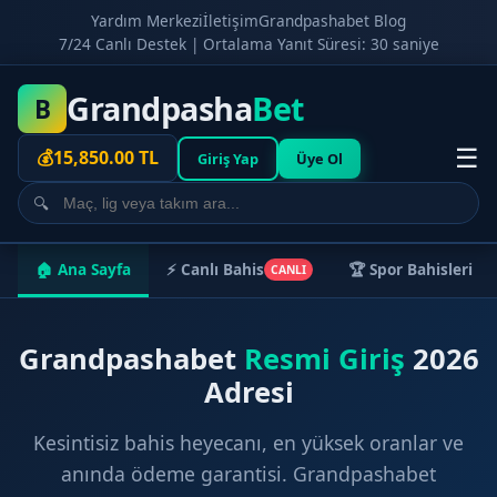
Yardım Merkezi
İletişim
Grandpashabet Blog
7/24 Canlı Destek | Ortalama Yanıt Süresi: 30 saniye
Grandpasha
Bet
B
☰
💰
15,850.00 TL
Giriş Yap
Üye Ol
🏠 Ana Sayfa
⚡ Canlı Bahis
🏆 Spor Bahisleri
CANLI
Grandpashabet
Resmi Giriş
2026
Adresi
Kesintisiz bahis heyecanı, en yüksek oranlar ve
anında ödeme garantisi. Grandpashabet