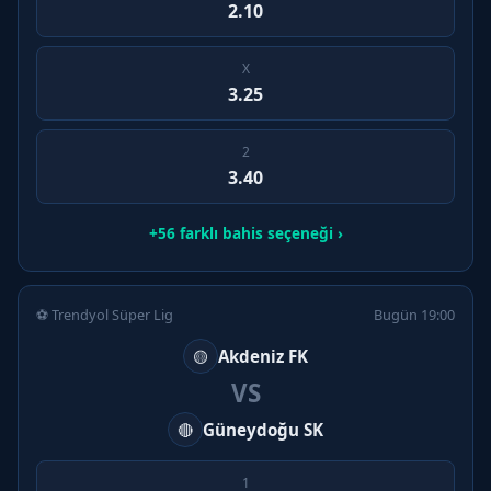
2.10
X
3.25
2
3.40
+56 farklı bahis seçeneği ›
⚽ Trendyol Süper Lig
Bugün 19:00
Akdeniz FK
🟡
VS
Güneydoğu SK
🔴
1