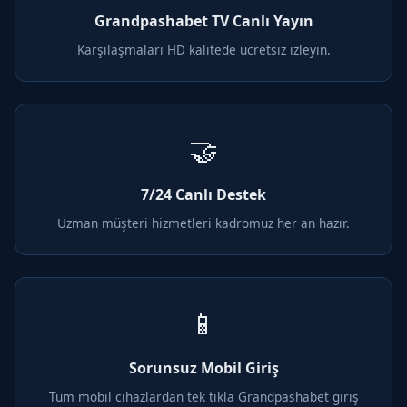
Grandpashabet TV Canlı Yayın
Karşılaşmaları HD kalitede ücretsiz izleyin.
🤝
7/24 Canlı Destek
Uzman müşteri hizmetleri kadromuz her an hazır.
📱
Sorunsuz Mobil Giriş
Tüm mobil cihazlardan tek tıkla Grandpashabet giriş